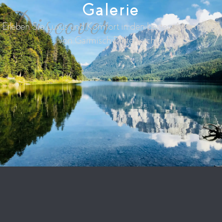
Galerie
Discover
Erleben Sie Luxus und Komfort in den besten Apartments
von Garmisch-Partenkirchen