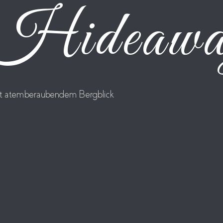
n Hideaw
t atemberaubendem Bergblick